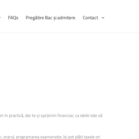
FAQs
Pregătire Bac și admitere
Contact
Contactează-ne
UniTBv.ro
matică
matică
e educației
e educației
care
care
 practică, dar te și sprijinim financiar, ca ideile tale să
 administrarea afacerilor
 administrarea afacerilor
, orarul, programarea examenelor, își pot plăti taxele ori
m
m