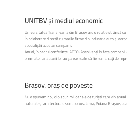
UNITBV
și
mediul
economic
Universitatea Transilvania din Brașov are o relație strânsă cu
În colaborare directă cu marile firme din industria auto și a
specialiștii acestor companii.
Anual, în cadrul conferinței AFCO (Absolvenți în fața companiilor
premiate, iar autorii lor au șanse reale să fie remarcați de rep
Brașov,
oraș
de
poveste
Nu o spunem noi, ci o spun milioanele de turiști care vin anua
naturale și arhitecturale sunt bonus. Iarna, Poiana Brașov, cea