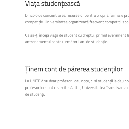
Viața
studențească
Dincolo de concentrarea resurselor pentru propria formare profe
competiție. Universitatea organizează frecvent competiții sporti
Ca să-ți începi viața de student cu dreptul, primul eveniment la 
antrenamentul pentru următorii ani de studenție.
Ținem
cont
de
părerea
studenților
La UNITBV nu doar profesorii dau note, ci și studenții le dau note
profesorilor sunt revizuite. Astfel, Universitatea Transilvania 
de studenți.