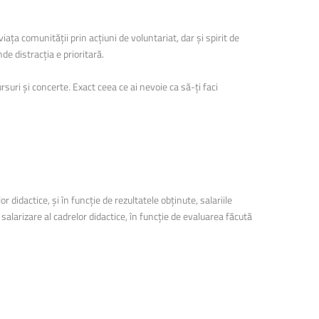
ța comunității prin acțiuni de voluntariat, dar și spirit de
e distracția e prioritară.
rsuri și concerte. Exact ceea ce ai nevoie ca să-ți faci
r didactice, și în funcție de rezultatele obținute, salariile
salarizare al cadrelor didactice, în funcție de evaluarea făcută