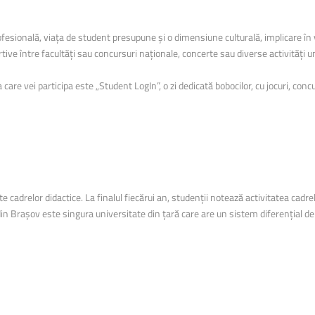
sională, viața de student presupune și o dimensiune culturală, implicare în via
ve între facultăți sau concursuri naționale, concerte sau diverse activități und
care vei participa este „Student LogIn”, o zi dedicată bobocilor, cu jocuri, concu
 cadrelor didactice. La finalul fiecărui an, studenții notează activitatea cadrelo
din Brașov este singura universitate din țară care are un sistem diferențial de 