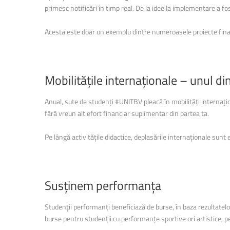
primesc notificări în timp real. De la idee la implementare a fos
Facultatea de Educație fizic
Facultatea de Educație fizic
Acesta este doar un exemplu dintre numeroasele proiecte fina
Mobilitățile
internaționale
–
unul
di
Anual, sute de studenți #UNITBV pleacă în mobilități internaționa
fără vreun alt efort financiar suplimentar din partea ta.
Pe lângă activitățile didactice, deplasările internaționale sun
Susținem
performanța
Studenții performanți beneficiază de burse, în baza rezultatelor
burse pentru studenții cu performanțe sportive ori artistice, pent