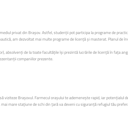
 mediul privat din Brașov. Astfel, studenții pot participa la programe de pract
eronautică, am dezvoltat mai multe programe de licență și masterat. Planul d
), absolvenți de la toate facultățile își prezintă lucrările de licență în fața a
rezentanții companiilor prezente.
l să viziteze Brașovul. Farmecul orașului te ademenește rapid, iar potențialul
 mai mare stațiune de schi din țară va deveni cu siguranță refugiul tău prefer