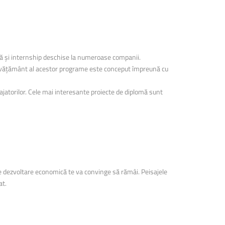
ică și internship deschise la numeroase companii.
e învățământ al acestor programe este conceput împreună cu
ngajatorilor. Cele mai interesante proiecte de diplomă sunt
 de dezvoltare economică te va convinge să rămâi. Peisajele
at.