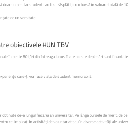
t doar un pas. Iar studenții au fost răsplătiți cu o bursă în valoare totală de 1
ă și sporturi montane
ă și sporturi montane
Facultatea de Construcții
Facultatea de Construcții
nțate de universitate.
ntre
obiectivele
#UNITBV
le în peste 80 țări din întreaga lume. Toate aceste deplasări sunt finanțate fie
t experiențe care-ți vor face viața de student memorabilă.
 obținute de-a lungul fiecărui an universitar. Pe lângă bursele de merit, de per
ru cei implicați în activități de voluntariat sau în diverse activități ale univers