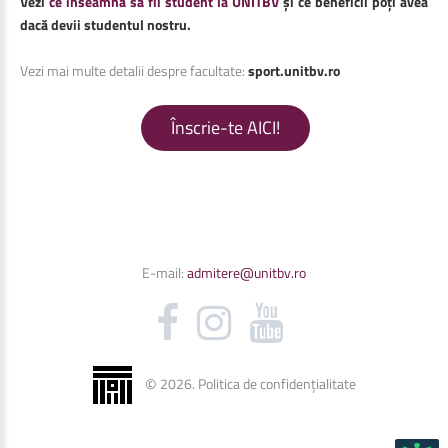
Vezi
ce înseamnă să fii student la UNITBV
și ce beneficii poți avea
dacă devii studentul nostru.
Vezi mai multe detalii despre facultate:
sport.unitbv.ro
Înscrie-te AICI!
E-mail:
admitere@unitbv.ro
©
2026
.
Politica de confidențialitate