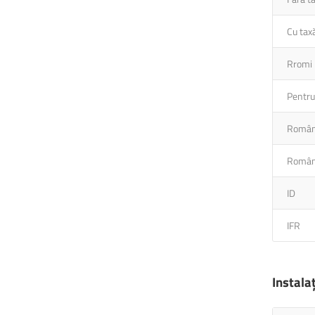
Cu tax
Rromi
Pentru 
Români
Români
ID
IFR
Instalaț