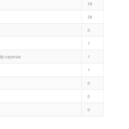
29
28
0
1
ăți naționale
1
1
0
0
0