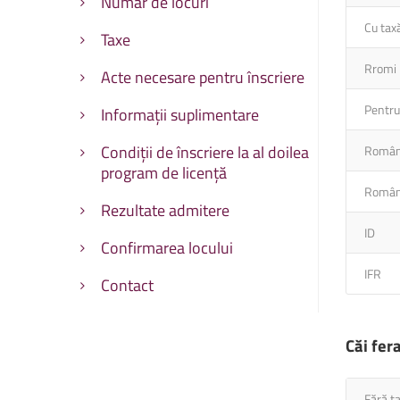
Număr de locuri
Cu tax
Facultatea de Educație fizic
Facultatea de Educație fizic
Taxe
Rromi
Acte necesare pentru înscriere
Pentru 
Informații suplimentare
Condiții de înscriere la al doilea
Români
program de licență
Români
Rezultate admitere
ID
Confirmarea locului
IFR
Contact
Căi fer
Fără t