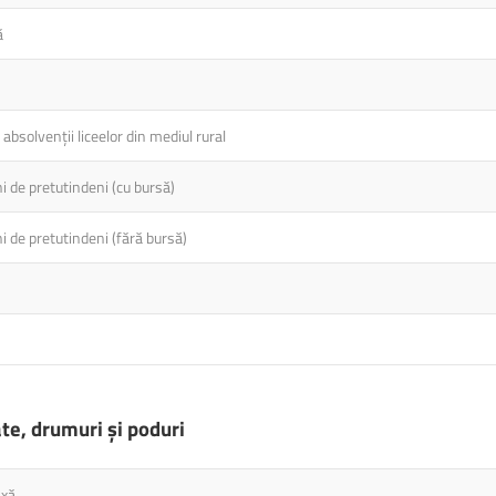
ă
ă și sporturi montane
ă și sporturi montane
Facultatea de Construcții
Facultatea de Construcții
absolvenții liceelor din mediul rural
 de pretutindeni (cu bursă)
 de pretutindeni (fără bursă)
ate, drumuri și poduri
axă