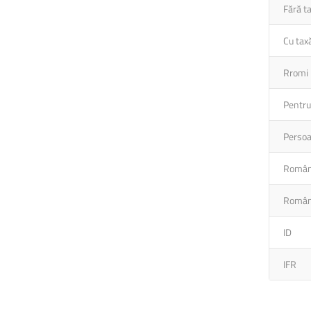
Fără t
Cu tax
Rromi
Pentru 
Persoa
Români
Români
ID
IFR