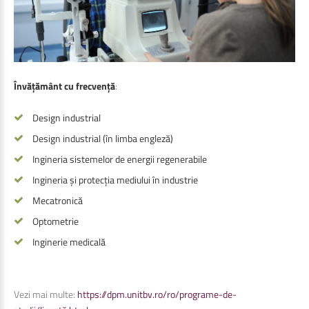
Învățământ cu frecvență
:
Design industrial
Design industrial (
î
n limba englez
ă
)
Ingineri
a
sistemelor de energii regenerabile
Ingineria
ș
i protec
ț
ia mediului
î
n industrie
Mecatronic
ă
Optometrie
Inginerie medical
ă
Vezi mai multe:
https://dpm.unitbv.ro/ro/programe-de-