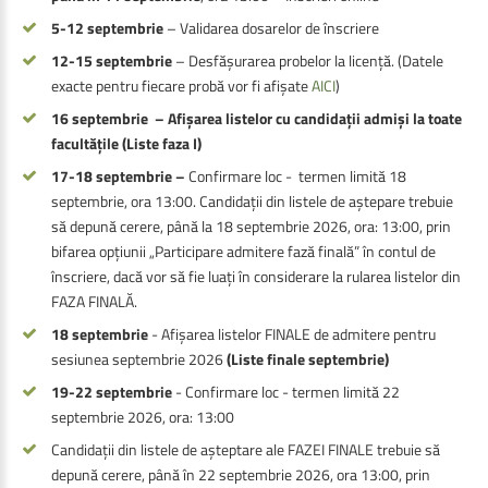
5-12 septembrie
– Validarea dosarelor de înscriere
12-15 septembrie
– Desfășurarea probelor la licență. (Datele
exacte pentru fiecare probă vor fi afișate
AICI
)
16 septembrie – Afișarea listelor cu candidații admiși la toate
facultățile (Liste faza I)
17-18 septembrie –
Confirmare loc - termen limită 18
septembrie, ora 13:00. Candidații din listele de aștepare trebuie
să depună cerere, până la 18 septembrie 2026, ora: 13:00, prin
bifarea opțiunii „Participare admitere fază finală” în contul de
înscriere, dacă vor să fie luați în considerare la rularea listelor din
FAZA FINALĂ.
18 septembrie
- Afișarea listelor FINALE de admitere pentru
sesiunea septembrie 2026
(Liste finale septembrie)
19-22 septembrie
- Confirmare loc - termen limită 22
septembrie 2026, ora: 13:00
Candidații din listele de așteptare ale FAZEI FINALE trebuie să
depună cerere, până în 22 septembrie 2026, ora 13:00, prin