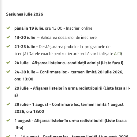
Sesiunea iulie 2026
până în 19 iulie
, ora 13:00 - Înscrieri online
13-20 iulie
– Validarea dosarelor de înscriere
21-23 iulie -
Desfășurarea probelor la programele de
licență (Datele exacte pentru fiecare probă vor fi afișate
AICI
)
24 iulie
-
Afișarea listelor cu candidații admiși (Liste faza I)
24-28 iulie – Confirmare loc - termen limită 28 iulie 2026,
ora: 13:00
29 iulie - Afișarea listelor în urma redistribuirii (Liste faza a II-
a)
29 iulie - 1 august
-
Confirmare loc, termen limită 1 august
2026, ora 13:00
1 august
-
Afișarea listelor în urma redistribuirii
(Liste faza a
III-a)
1 - 14 august
-
Confimare loc - termen limită 14 august 2026,