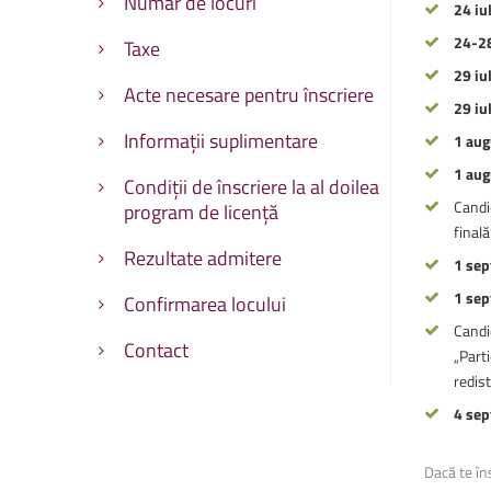
Număr de locuri
24 iul
Facultatea de Educație fizic
Facultatea de Educație fizic
24-28
Taxe
29 iul
Acte necesare pentru înscriere
29 iu
Informații suplimentare
1 aug
1 aug
Condiții de înscriere la al doilea
Candid
program de licență
finală
Rezultate admitere
1 sep
1 sep
Confirmarea locului
Candi
Contact
„Parti
redist
4 sep
Dacă te în