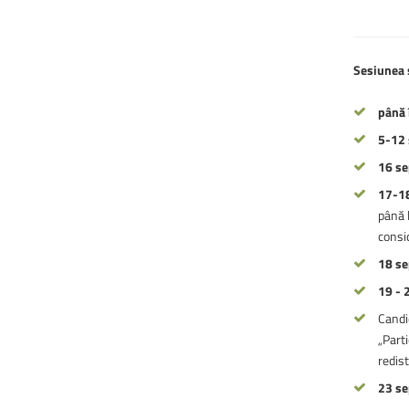
Sesiunea
până 
5-12
16 se
17-1
până l
consid
18 s
19 - 
Candi
„Parti
redist
23 s