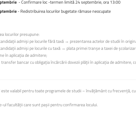
eptembrie
- Confirmare loc -termen limită 24 septembrie, ora 13:00
eptembrie
- Redistribuirea locurilor bugetate rămase neocupate
a locurilor presupune:
andidații admiși pe locurile fără taxă → prezentarea actelor de studii în origina
candidații admiși pe locurile cu taxă → plata primei tranșe a taxei de școlarizar
în aplicația de admitere;
nsfer bancar cu obligația încărcării dovezii plății în aplicația de admitere, 
 este valabil pentru toate programele de studii – învățământ cu frecvență, cu
e-ul facultății care sunt pașii pentru confirmarea locului.