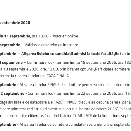
 septembrie 2026
în 11 septembrie
, ora 13:00 - Înscrieri online
 septembrie
– Validarea dosarelor de înscriere
ptembrie – Afișarea listelor cu candidații admiși la toate facultățile (Liste 
8 septembrie –
Confirmare loc - termen limită 18 septembrie 2026, ora 13:00
a 18 septembrie 2026, ora: 13:00, prin bifarea opțiunii „Participare admitere faz
erare la rularea listelor din FAZA FINALĂ.
eptembrie
- Afișarea listelor FINALE de admitere pentru sesiunea septembri
22 septembrie
- Confirmare loc - termen limită 22 septembrie 2026, ora: 13
dații din listele de așteptare ale FAZEI FINALE trebuie să depună cerere, până
cipare admitere redistribuiri eventuale locuri eliberate admitere 2026”, în contu
ribuirea locurilor eliberate, în cadrul listelor CUMULATE de la finalul lunii sep
eptembrie
- Afișarea listelor de admitere cumulate (sesiunile iulie și septembr