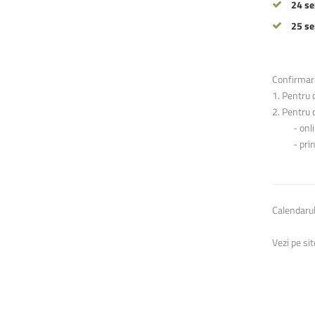
24 s
25 s
Confirmare
1. Pentru c
2. Pentru 
- online 
- prin tra
Calendarul
Vezi pe sit