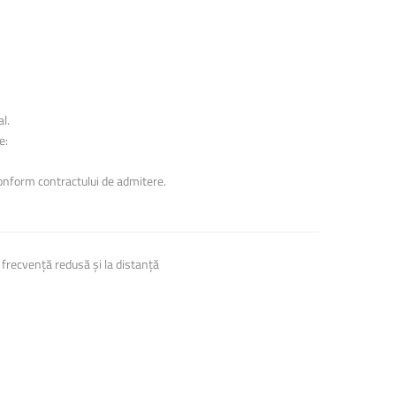
l.
e:
conform contractului de admitere.
 frecvență redusă și la distanță