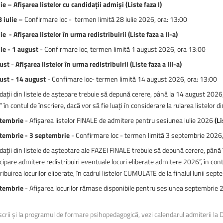
ie – Afișarea listelor cu candidații admiși (Liste faza I)
ă și sporturi montane
ă și sporturi montane
Facultatea de Construcții
Facultatea de Construcții
 iulie –
Confirmare loc - termen limită 28 iulie 2026, ora: 13:00
ie - Afișarea listelor în urma redistribuirii (Liste faza a II-a)
lie - 1 august
- Confirmare loc, termen limită 1 august 2026, ora 13:00
ust
-
Afișarea listelor în urma redistribuirii
(Liste faza a III-a)
ust - 14 august
- Confimare loc- termen limită 14 august 2026, ora: 13:00
ații din listele de aștepare trebuie să depună cerere, până la 14 august 2026, 
” în contul de înscriere, dacă vor să fie luați în considerare la rularea listelor
tembrie
- Afișarea listelor FINALE de admitere pentru sesiunea iulie 2026
(Li
tembrie - 3 septembrie
- Confirmare loc - termen limită 3 septembrie 2026,
dații din listele de așteptare ale FAZEI FINALE trebuie să depună cerere, până
cipare admitere redistribuiri eventuale locuri eliberate admitere 2026”, în contu
ribuirea locurilor eliberate, în cadrul listelor CUMULATE de la finalul lunii sep
tembrie
- Afișarea locurilor rămase disponibile pentru sesiunea septembrie
scrii și la programul de formare psihopedagogică, vezi calendarul admiterii la