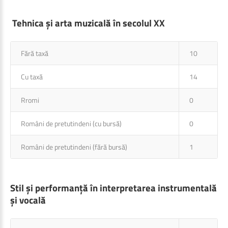
Tehnica și arta muzicală în secolul XX
Fără taxă
10
Cu taxă
14
Rromi
0
Români de pretutindeni (cu bursă)
0
Români de pretutindeni (fără bursă)
1
Stil și performanță în interpretarea instrumentală
și vocală