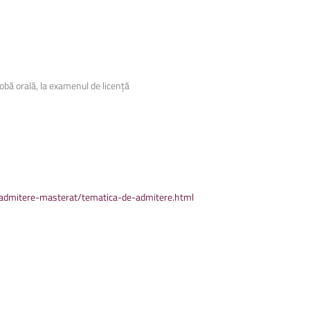
rob
ă
oral
ă
, la examenul de licen
ță
e/admitere-masterat/tematica-de-admitere.html