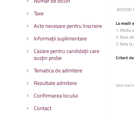
Număr de locuri
ATENȚIE! P
Facultatea de Educație fizic
Facultatea de Educație fizic
Taxe
La medii e
Acte necesare pentru înscriere
1. Media an
2. Nota ob
Informații suplimentare
3. Nota la
Cazare pentru candidații care
susțin probe
Criterii de
Tematica de admitere
Rezultate admitere
Vezi mai m
Confirmarea locului
Contact