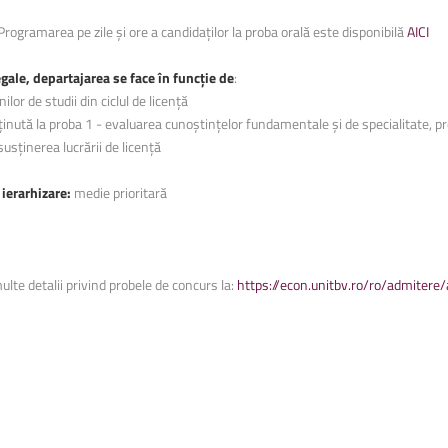
rogramarea pe zile și ore a candidaților la proba orală este disponibilă
AICI
ă și sporturi montane
ă și sporturi montane
Facultatea de Construcții
Facultatea de Construcții
gale, departajarea se face
î
n func
ț
ie de
:
ilor de studii din ciclul de licen
ță
ț
inut
ă
la proba 1 - evaluarea cuno
ș
tin
ț
elor fundamentale
ș
i de specialitate, p
 sus
ț
inerea lucr
ă
rii de licen
ță
 ierarhizare:
medie prioritară
ulte detalii privind probele de concurs la:
https://econ.unitbv.ro/ro/admiter