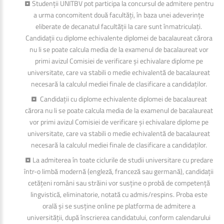
• Studenții UNITBV pot participa la concursul de admitere pentru
a urma concomitent două facultăți, în baza unei adeverințe
eliberate de decanatul facultății la care sunt înmatriculați.
Candidații cu diplome echivalente diplomei de bacalaureat cărora
nu li se poate calcula media de la examenul de bacalaureat vor
primi avizul Comisiei de verificare și echivalare diplome pe
universitate, care va stabili o medie echivalentă de bacalaureat
necesară la calculul mediei finale de clasificare a candidaților.
• Candidații cu diplome echivalente diplomei de bacalaureat
cărora nu li se poate calcula media de la examenul de bacalaureat
vor primi avizul Comisiei de verificare și echivalare diplome pe
universitate, care va stabili o medie echivalentă de bacalaureat
necesară la calculul mediei finale de clasificare a candidaților.
• La admiterea în toate ciclurile de studii universitare cu predare
într-o limbă modernă (engleză, franceză sau germană), candidații
cetățeni români sau străini vor susține o probă de competență
lingvistică, eliminatorie, notată cu admis/respins. Proba este
orală și se susține online pe platforma de admitere a
universității, după înscrierea candidatului, conform calendarului