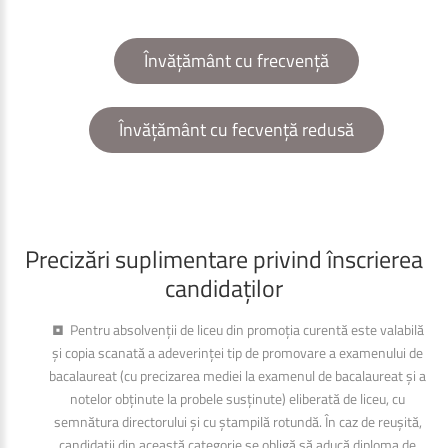
Învățământ cu frecvență
Învățământ cu fecvență redusă
Precizări
suplimentare
privind
înscrierea
candidaților
• Pentru absolvenții de liceu din promoția curentă este valabilă
și copia scanată a adeverinței tip de promovare a examenului de
bacalaureat (cu precizarea mediei la examenul de bacalaureat și a
notelor obținute la probele susținute) eliberată de liceu, cu
semnătura directorului și cu ștampilă rotundă. În caz de reușită,
candidații din această categorie se obligă să aducă diploma de