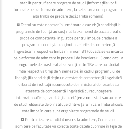
stabilit pentru fiecare program de studii (informațiile vor fi
furnizate pe platforma de admitere, la selectarea unui program cu
altă limbă de predare decât limba română).
• Testul nu este necesar în următoarele cazuri: (i) candidații la
programele de licență au susținut la examenul de bacalaureat o
probă de competențe lingvistice pentru limba de predare a
programului dorit și au obținut nivelurile de competență
lingvistică în respectiva limbă minimum B1 (dovada se va încărca
pe platforma de admitere în procesul de înscriere); (ii) candidații la
programele de masterat absolvenți ai UniTBv care au studiat
limba respectivă timp de 4 semestre, în cadrul programului de
licență; (iii) candidații dețin un atestat de competență lingvistică
eliberat de instituții recunoscute de ministerul de resort sau
atestate de competență lingvistică cu recunoaștere
internațională; (iv) candidații au cetățenia unui stat sau au acte
de studii eliberate de o instituție dintr-o țară în care limba oficială
este limba în care sunt organizate programele de studii.
• Pentru fiecare candidat înscris la admitere, Comisia de
admitere pe facultate va colecta toate datele cuprinse în Fișa de