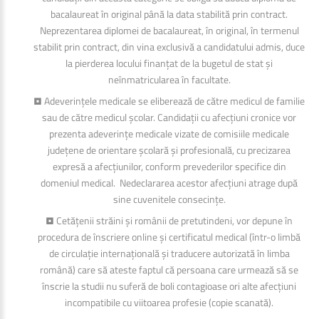
bacalaureat în original până la data stabilită prin contract.
Neprezentarea diplomei de bacalaureat, în original, în termenul
stabilit prin contract, din vina exclusivă a candidatului admis, duce
la pierderea locului finanțat de la bugetul de stat și
neînmatricularea în facultate.
• Adeverințele medicale se eliberează de către medicul de familie
sau de către medicul școlar. Candidații cu afecțiuni cronice vor
prezenta adeverințe medicale vizate de comisiile medicale
județene de orientare școlară și profesională, cu precizarea
expresă a afecțiunilor, conform
prevederilor specifice din
domeniul medical.
Nedeclararea acestor afecțiuni atrage după
sine cuvenitele consecințe.
• Cetățenii străini și românii de pretutindeni, vor depune în
procedura de înscriere online și certificatul medical (într-o limbă
de circulație internațională și traducere autorizată în limba
română) care să ateste faptul că persoana care urmează să se
înscrie la studii nu suferă de boli contagioase ori alte afecțiuni
incompatibile cu viitoarea profesie (copie scanată).