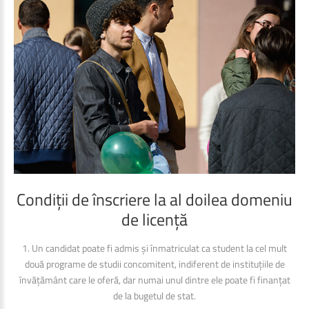
Condiții
de
înscriere
la
al
doilea
domeniu
de
licență
1. Un candidat poate fi admis și înmatriculat ca student la cel mult
două programe de studii concomitent, indiferent de instituțiile de
învățământ care le oferă, dar numai unul dintre ele poate fi finanțat
de la bugetul de stat.