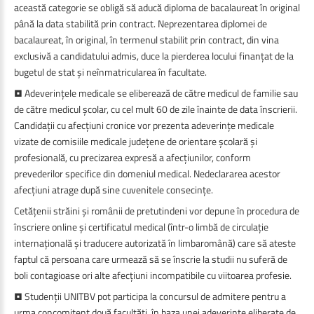
această categorie se obligă să aducă diploma de bacalaureat în original
până la data stabilită prin contract. Neprezentarea diplomei de
bacalaureat, în original, în termenul stabilit prin contract, din vina
exclusivă a candidatului admis, duce la pierderea locului finanțat de la
bugetul de stat și neînmatricularea în facultate.
• Adeverințele medicale se eliberează de către medicul de familie sau
de către medicul școlar, cu cel mult 60 de zile înainte de data înscrierii.
Candidații cu afecțiuni cronice vor prezenta adeverințe medicale
vizate de comisiile medicale județene de orientare școlară și
profesională, cu precizarea expresă a afecțiunilor, conform
prevederilor specifice din domeniul medical. Nedeclararea acestor
afecțiuni atrage după sine cuvenitele consecințe.
Cetățenii străini și românii de pretutindeni vor depune în procedura de
înscriere online și certificatul medical (într-o limbă de circulație
internațională și traducere autorizată în limbaromână) care să ateste
faptul că persoana care urmează să se înscrie la studii nu suferă de
boli contagioase ori alte afecțiuni incompatibile cu viitoarea profesie.
• Studenții UNITBV pot participa la concursul de admitere pentru a
urma concomitent două facultăți, în baza unei adeverințe eliberate de