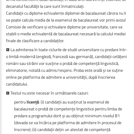
decanatul facultății la care sunt înmatriculați.
Candidații cu diplome echivalente diplomei de bacalaureat cărora nu li
se poate calcula media de la examenul de bacalaureat vor primi avizul
Comisiei de verificare și echivalare diplome pe universitate, care va
stabili o medie echivalentă de bacalaureat necesară la calculul mediei
finale de clasificare a candidaților.
• La admiterea în toate ciclurile de studii universitare cu predare într-
o limbă modernă (engleză, franceză sau germană), candidații cetățeni
români sau străini vor susține o probă de competență lingvistică,
eliminatorie, notată cu admis/respins. Proba este orală și se suține
online pe platforma de admitere a universității, după înscrierea
candidatului.
• Testul nu este necesar în următoarele cazuri:
pentru
licență
: (i) candidații au susținut la examenul de
bacalaureat o probă de competențe lingvistice pentru limba de
predare a programului dorit și au obținut minimum nivelul B1
(dovada se va încărca pe platforma de admitere în procesul de
înscriere); (ii) candidații dețin un atestat de competență