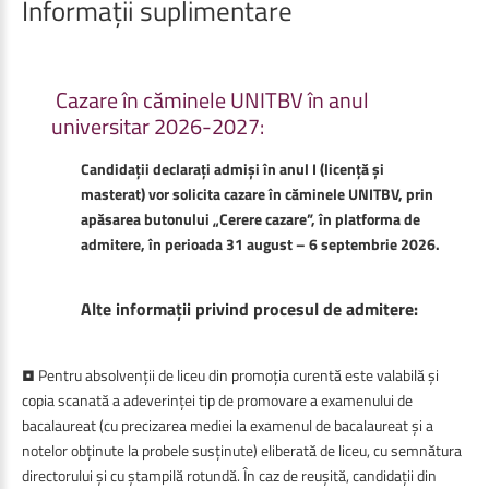
Informații
suplimentare
Cazare
în
căminele
UNITBV
în
anul
universitar
2026-2027:
Candidații declarați admiși în anul I (licență și
masterat) vor solicita cazare în căminele UNITBV, prin
apăsarea butonului „Cerere cazare”, în
platforma de
admitere,
în perioada 31 august – 6 septembrie 2026.
Alte informații privind procesul de admitere:
• Pentru absolvenții de liceu din promoția curentă este valabilă și
copia scanată a adeverinței tip de promovare a examenului de
bacalaureat (cu precizarea mediei la examenul de bacalaureat și a
notelor obținute la probele susținute) eliberată de liceu, cu semnătura
directorului și cu ștampilă rotundă. În caz de reușită, candidații din