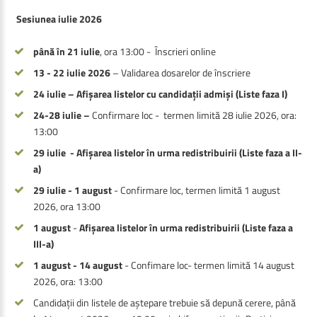
Sesiunea iulie 2026
până în 21 iulie
, ora 13:00 - Înscrieri online
13 - 22 iulie 2026
– Validarea dosarelor de înscriere
24 iulie – Afișarea listelor cu candidații admiși (Liste faza I)
24-28 iulie –
Confirmare loc - termen limită 28 iulie 2026, ora:
13:00
29 iulie - Afișarea listelor în urma redistribuirii (Liste faza a II-
a)
29 iulie - 1 august
- Confirmare loc, termen limită 1 august
2026, ora 13:00
1 august
-
Afișarea listelor în urma redistribuirii
(Liste faza a
III-a)
1 august - 14 august
- Confimare loc- termen limită 14 august
2026, ora: 13:00
Candidații din listele de aștepare trebuie să depună cerere, până