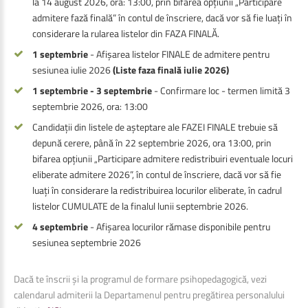
la 14 august 2026, ora: 13:00, prin bifarea opțiunii „Participare
admitere fază finală” în contul de înscriere, dacă vor să fie luați în
considerare la rularea listelor din FAZA FINALĂ.
1 septembrie
- Afișarea listelor FINALE de admitere pentru
sesiunea iulie 2026
(Liste faza finală iulie 2026)
1 septembrie - 3 septembrie
- Confirmare loc - termen limită 3
septembrie 2026, ora: 13:00
Candidații din listele de așteptare ale FAZEI FINALE trebuie să
depună cerere, până în 22 septembrie 2026, ora 13:00, prin
bifarea opțiunii „Participare admitere redistribuiri eventuale locuri
eliberate admitere 2026”, în contul de înscriere, dacă vor să fie
luați în considerare la redistribuirea locurilor eliberate, în cadrul
listelor CUMULATE de la finalul lunii septembrie 2026.
4 septembrie
- Afișarea locurilor rămase disponibile pentru
sesiunea septembrie 2026
Dacă te înscrii și la programul de formare psihopedagogică, vezi
calendarul admiterii la Departamenul pentru pregătirea personalului