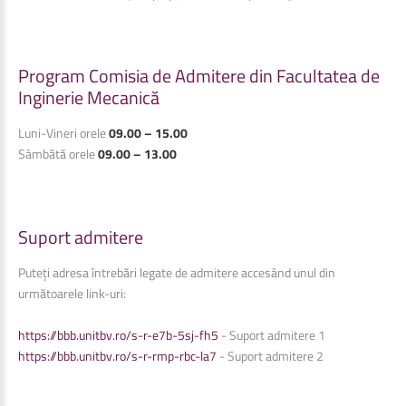
Program
Comisia
de
Admitere
din
Facultatea
de
Inginerie
Mecanică
Luni-Vineri orele
09.00 – 15.00
Sâmbătă orele
09.00 – 13.00
Suport
admitere
Puteți adresa întrebări legate de admitere accesând unul din
următoarele link-uri:
https://bbb.unitbv.ro/s-r-e7b-5sj-fh5
- Suport admitere 1
https://bbb.unitbv.ro/s-r-rmp-rbc-la7
- Suport admitere 2