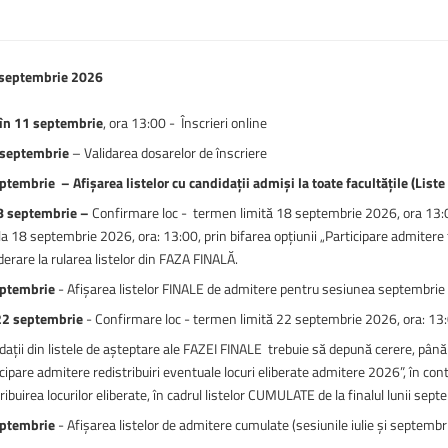
 septembrie 2026
în 11 septembrie
, ora 13:00 - Înscrieri online
 septembrie
– Validarea dosarelor de înscriere
ptembrie – Afișarea listelor cu candidații admiși la toate facultățile (Liste 
8 septembrie –
Confirmare loc - termen limită 18 septembrie 2026, ora 13:00
a 18 septembrie 2026, ora: 13:00, prin bifarea opțiunii „Participare admitere faz
erare la rularea listelor din FAZA FINALĂ.
eptembrie
- Afișarea listelor FINALE de admitere pentru sesiunea septembri
22 septembrie
- Confirmare loc - termen limită 22 septembrie 2026, ora: 13
dații din listele de așteptare ale FAZEI FINALE trebuie să depună cerere, până
cipare admitere redistribuiri eventuale locuri eliberate admitere 2026”, în contu
ribuirea locurilor eliberate, în cadrul listelor CUMULATE de la finalul lunii sep
eptembrie
- Afișarea listelor de admitere cumulate (sesiunile iulie și septembr