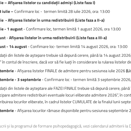
ie – Afișarea listelor cu candidații admiși (Liste faza I)
ă și sporturi montane
ă și sporturi montane
Facultatea de Construcții
Facultatea de Construcții
 iulie –
Confirmare loc - termen limită 28 iulie 2026, ora: 13:00
ie - Afișarea listelor în urma redistribuirii (Liste faza a II-a)
lie - 1 august
- Confirmare loc, termen limită 1 august 2026, ora 13:00
ust
-
Afișarea listelor în urma redistribuirii
(Liste faza a III-a)
ust - 14 august
- Confimare loc- termen limită 14 august 2026, ora: 13:00
ații din listele de aștepare trebuie să depună cerere, până la 14 august 2026, 
” în contul de înscriere, dacă vor să fie luați în considerare la rularea listelor
tembrie
- Afișarea listelor FINALE de admitere pentru sesiunea iulie 2026
(Li
tembrie - 3 septembrie
- Confirmare loc - termen limită 3 septembrie 2026,
dații din listele de așteptare ale FAZEI FINALE trebuie să depună cerere, până
cipare admitere redistribuiri eventuale locuri eliberate admitere 2026”, în contu
ribuirea locurilor eliberate, în cadrul listelor CUMULATE de la finalul lunii sep
tembrie
- Afișarea locurilor rămase disponibile pentru sesiunea septembrie
scrii și la programul de formare psihopedagogică, vezi calendarul admiterii la