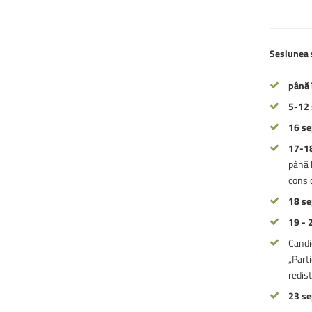
Sesiunea
până 
5-12
16 se
17-1
până l
consid
18 s
19 - 
Candi
„Parti
redist
23 s