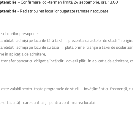
eptembrie
- Confirmare loc -termen limită 24 septembrie, ora 13:00
eptembrie
- Redistribuirea locurilor bugetate rămase neocupate
a locurilor presupune:
andidații admiși pe locurile fără taxă → prezentarea actelor de studii în origina
candidații admiși pe locurile cu taxă → plata primei tranșe a taxei de școlarizar
în aplicația de admitere;
nsfer bancar cu obligația încărcării dovezii plății în aplicația de admitere, 
 este valabil pentru toate programele de studii – învățământ cu frecvență, cu
e-ul facultății care sunt pașii pentru confirmarea locului.