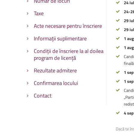
Număr de locuri
24 iul
Facultatea de Educație fizic
Facultatea de Educație fizic
24-28
Taxe
29 iul
Acte necesare pentru înscriere
29 iu
Informații suplimentare
1 aug
1 aug
Condiții de înscriere la al doilea
Candid
program de licență
finală
Rezultate admitere
1 sep
1 sep
Confirmarea locului
Candi
Contact
„Parti
redist
4 sep
Dacă te în