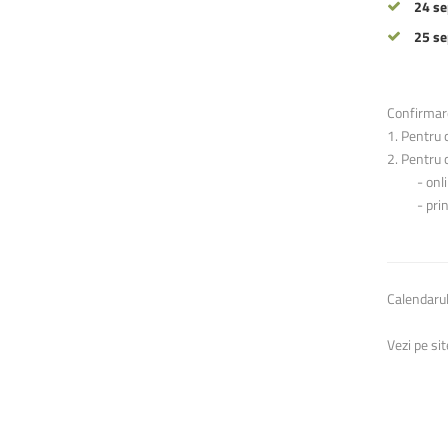
24 s
25 s
Confirmare
1. Pentru c
2. Pentru 
- online 
- prin tra
Calendarul
Vezi pe sit