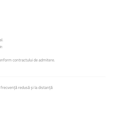
l.
e:
conform contractului de admitere.
 frecvență redusă și la distanță